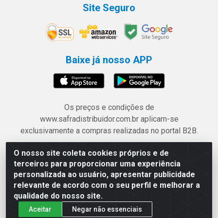
Site Seguro
Baixe já nosso APP
Os preços e condições de
www.safradistribuidor.com.br aplicam-se
exclusivamente a compras realizadas no portal B2B.
O nosso site coleta cookies próprios e de
Safra Agrícola e Pecuária LTDA - Avenida Castelo
terceiros para proporcionar uma experiência
Branco, 5330 - Esplanada dos Anicuns, Goiânia/GO -
personalizada ao usuário, apresentar publicidade
CEP 74.433-205 - CNPJ 06.315.490/0001-00
relevante de acordo com o seu perfil e melhorar a
qualidade do nosso site.
Aceitar
Negar não essenciais