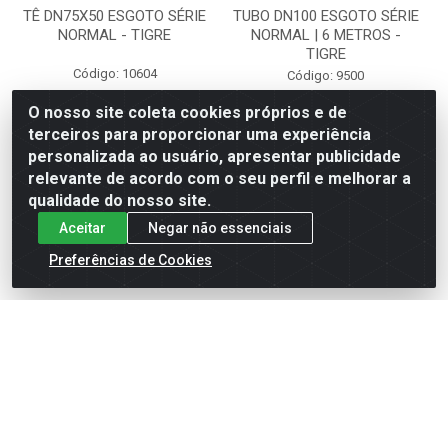
TÊ DN75X50 ESGOTO SÉRIE
TUBO DN100 ESGOTO SÉRIE
NORMAL - TIGRE
NORMAL | 6 METROS -
TIGRE
Código: 10604
Código: 9500
O nosso site coleta cookies próprios e de
terceiros para proporcionar uma experiência
personalizada ao usuário, apresentar publicidade
Faça seu login ou
Faça seu login ou
cadastre-se para
cadastre-se para
relevante de acordo com o seu perfil e melhorar a
ver preços e
ver preços e
qualidade do nosso site.
comprar
comprar
Aceitar
Negar não essenciais
Preferências de Cookies