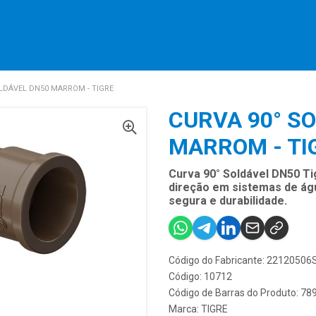
LDÁVEL DN50 MARROM - TIGRE
CURVA 90° S
MARROM - TI
Curva 90° Soldável DN50 T
direção em sistemas de água
segura e durabilidade.
Código do Fabricante: 22120506
Código: 10712
Código de Barras do Produto: 7
Marca:
TIGRE