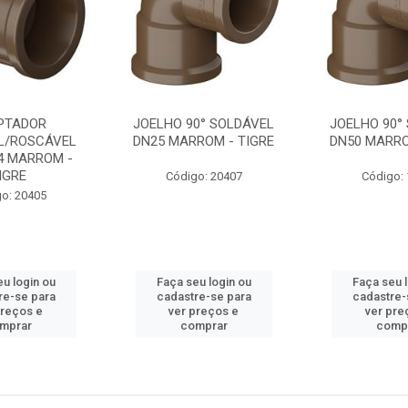
PTADOR
JOELHO 90° SOLDÁVEL
JOELHO 90°
L/ROSCÁVEL
DN25 MARROM - TIGRE
DN50 MARRO
4 MARROM -
IGRE
Código: 20407
Código:
o: 20405
u login ou
Faça seu login ou
Faça seu 
re-se para
cadastre-se para
cadastre-
preços e
ver preços e
ver pre
mprar
comprar
comp