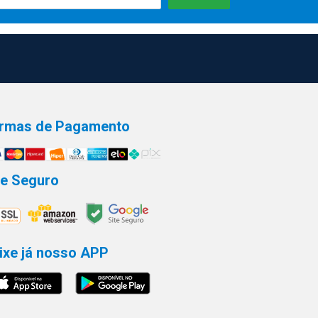
rmas de Pagamento
te Seguro
ixe já nosso APP