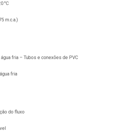
20 °C
5 m.c.a.)
 água fria – Tubos e conexões de PVC
água fria
ção do fluxo
vel