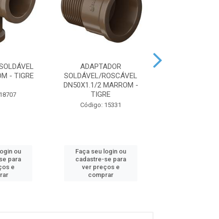
 SOLDÁVEL
ADAPTADOR
LUVA SOLDÁVE
M - TIGRE
SOLDÁVEL/ROSCÁVEL
MARROM - T
DN50X1.1/2 MARROM -
TIGRE
 18707
Código: 15
Código: 15331
login ou
Faça seu login ou
Faça seu log
se para
cadastre-se para
cadastre-se 
ços e
ver preços e
ver preços
rar
comprar
comprar