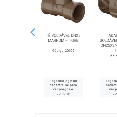
SOLDÁVEL DN25
TÊ SOLDÁVEL DN25
ADA
ROM - TIGRE
MARROM - TIGRE
SOLDÁVE
DN25X3/
T
digo: 15329
Código: 20605
Códig
 seu login ou
Faça seu login ou
Faça se
astre-se para
cadastre-se para
cadast
er preços e
ver preços e
ver 
comprar
comprar
co