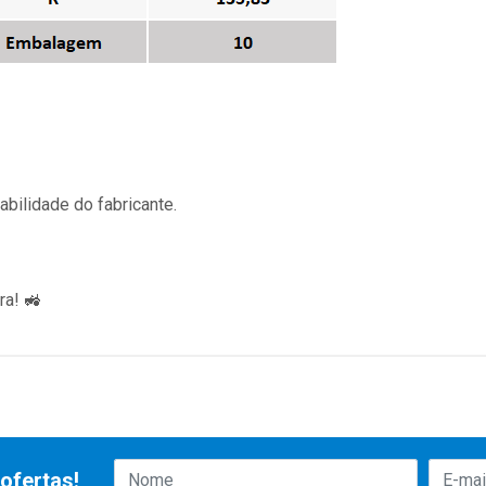
bilidade do fabricante.
ra! 🚜
ofertas!