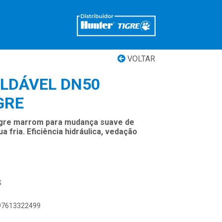
VOLTAR
OLDÁVEL DN50
GRE
igre marrom para mudança suave de
 fria. Eficiência hidráulica, vedação
S
897613322499