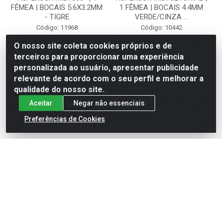
FÊMEA | BOCAIS 5.6X3.2MM
1 FÊMEA | BOCAIS 4.4MM
- TIGRE
VERDE/CINZA ...
Código: 11968
Código: 10442
O nosso site coleta cookies próprios e de
terceiros para proporcionar uma experiência
personalizada ao usuário, apresentar publicidade
Faça seu login ou
Faça seu login ou
cadastre-se para
cadastre-se para
relevante de acordo com o seu perfil e melhorar a
ver preços e
ver preços e
qualidade do nosso site.
comprar
comprar
Aceitar
Negar não essenciais
Preferências de Cookies