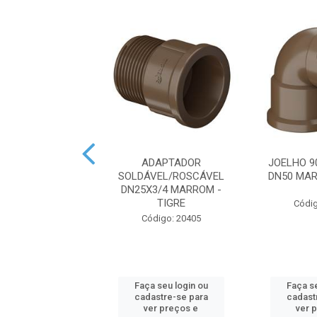
STRO ESFERA
ADAPTADOR
JOELHO 9
L DN50 MARROM
SOLDÁVEL/ROSCÁVEL
DN50 MAR
- TIGRE
DN25X3/4 MARROM -
TIGRE
Códig
digo: 19626
Código: 20405
 seu login ou
Faça seu login ou
Faça se
astre-se para
cadastre-se para
cadast
er preços e
ver preços e
ver 