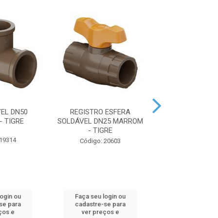
EL DN50
REGISTRO ESFERA
REGISTRO E
 TIGRE
SOLDÁVEL DN25 MARROM
SOLDÁVEL DN50
- TIGRE
- TIGRE
 19314
Código: 20603
Código: 19
login ou
Faça seu login ou
Faça seu log
se para
cadastre-se para
cadastre-se 
ços e
ver preços e
ver preços