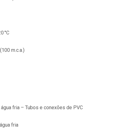
20 °C
(100 m.c.a.)
 água fria – Tubos e conexões de PVC
água fria