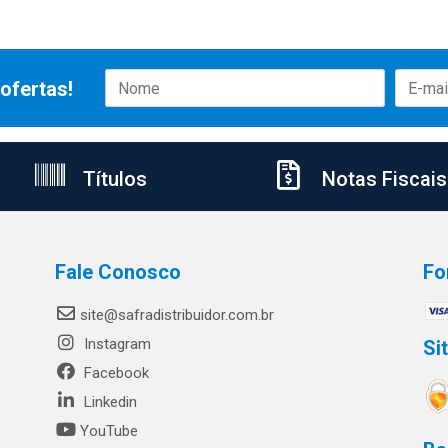
ofertas!
Títulos
Notas Fiscais
Fale Conosco
Fo
site@safradistribuidor.com.br
Instagram
Si
Facebook
Linkedin
YouTube