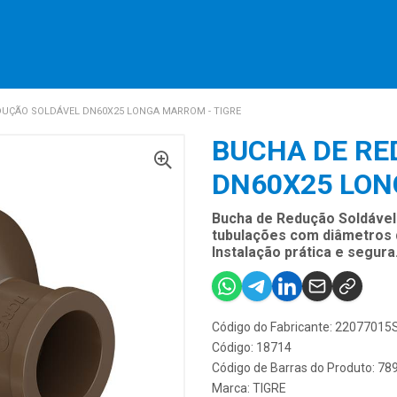
DUÇÃO SOLDÁVEL DN60X25 LONGA MARROM - TIGRE
BUCHA DE RE
DN60X25 LON
Bucha de Redução Soldável 
tubulações com diâmetros d
Instalação prática e segura
Código do Fabricante: 22077015
Código: 18714
Código de Barras do Produto: 7
Marca:
TIGRE