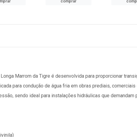
mprar
comprar
comp
onga Marrom da Tigre é desenvolvida para proporcionar transiç
icada para condução de água fria em obras prediais, comerciais e
ressão, sendo ideal para instalações hidráulicas que demandam p
vinila)