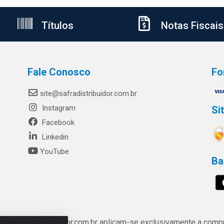
Títulos
Notas Fiscais
Fale Conosco
Fo
site@safradistribuidor.com.br
Instagram
Si
Facebook
Linkedin
YouTube
Ba
ww.safradistribuidor.com.br aplicam-se exclusivamente a compra