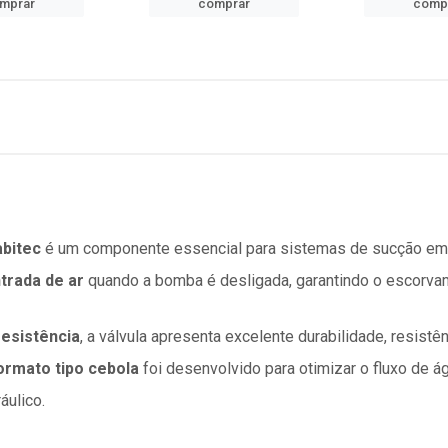
mprar
comprar
comp
abitec
é um componente essencial para sistemas de sucção em 
trada de ar
quando a bomba é desligada, garantindo o escorva
resistência
, a válvula apresenta excelente durabilidade, resis
ormato tipo cebola
foi desenvolvido para otimizar o fluxo de á
áulico.