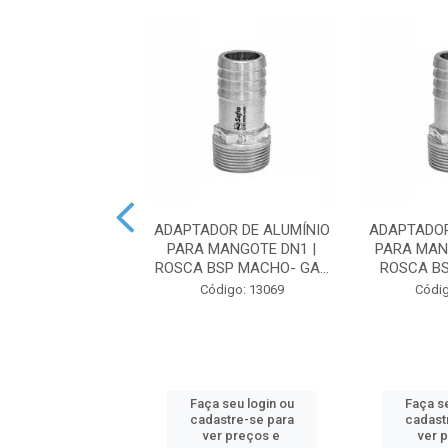
OR DE ALUMÍNIO
ADAPTADOR DE ALUMÍNIO
ADAPTADOR
MANGOTE DN2 |
PARA MANGOTE DN1 |
PARA MAN
SP MACHO - G...
ROSCA BSP MACHO- GA...
ROSCA BS
digo: 13072
Código: 13069
Códig
 seu login ou
Faça seu login ou
Faça se
astre-se para
cadastre-se para
cadast
er preços e
ver preços e
ver 