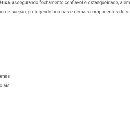
ética
, assegurando fechamento confiável e estanqueidade, alé
lação de sucção, protegendo bombas e demais componentes do s
ernas
diais