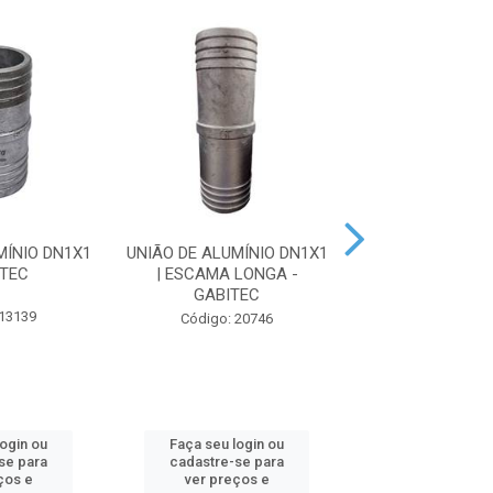
MÍNIO DN1X1
UNIÃO DE ALUMÍNIO DN1X1
ADAPTADOR DE 
ITEC
| ESCAMA LONGA -
PARA MANGOTE
GABITEC
ROSCA BSP MACH
 13139
Código: 20746
Código: 13
login ou
Faça seu login ou
Faça seu log
se para
cadastre-se para
cadastre-se 
ços e
ver preços e
ver preços