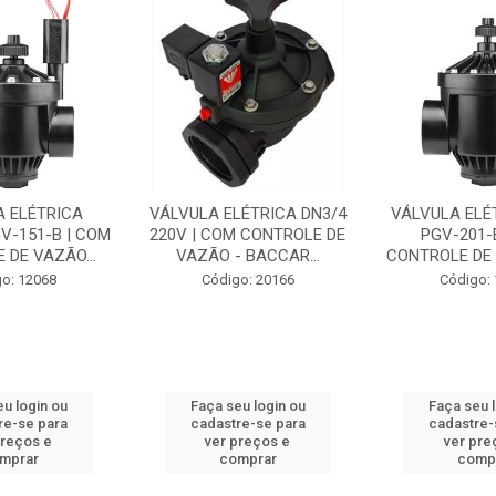
A ELÉTRICA
VÁLVULA ELÉTRICA DN3/4
VÁLVULA ELÉT
GV-151-B | COM
220V | COM CONTROLE DE
PGV-201-
 DE VAZÃO...
VAZÃO - BACCAR...
CONTROLE DE V
o: 12068
Código: 20166
Código:
u login ou
Faça seu login ou
Faça seu 
re-se para
cadastre-se para
cadastre-
preços e
ver preços e
ver pre
mprar
comprar
comp