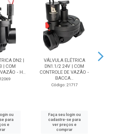
RICA DN2 |
VÁLVULA ELÉTRICA
VÁLVULA ELÉTRI
B | COM
DN1.1/2 24V | COM
ICV-301-B |
AZÃO - H...
CONTROLE DE VAZÃO -
CONTROLE DE VAZ
BACCA...
 12069
Código: 13
Código: 21717
login ou
Faça seu login ou
Faça seu log
se para
cadastre-se para
cadastre-se 
ços e
ver preços e
ver preços
rar
comprar
comprar