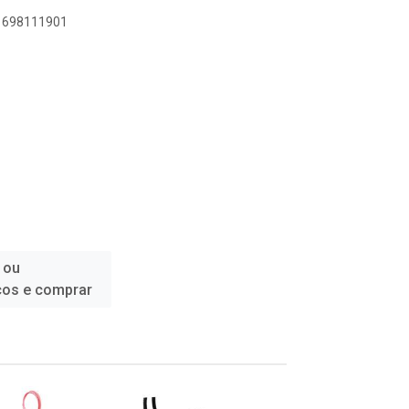
11698111901
 ou
ços e comprar