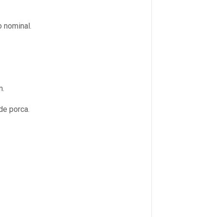
 nominal.
m.
de porca.