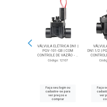
 ELÉTRICA DN3 |
VÁLVULA ELÉTRICA DN1 |
VÁLVUL
301-B | COM
PGV-101-GB | COM
DN1.1/2 | P
 DE VAZÃO - H...
CONTROLE DE VAZÃO - ...
CONTROLE
digo: 13923
Código: 12107
Códig
 seu login ou
Faça seu login ou
Faça se
astre-se para
cadastre-se para
cadast
er preços e
ver preços e
ver 
comprar
comprar
co