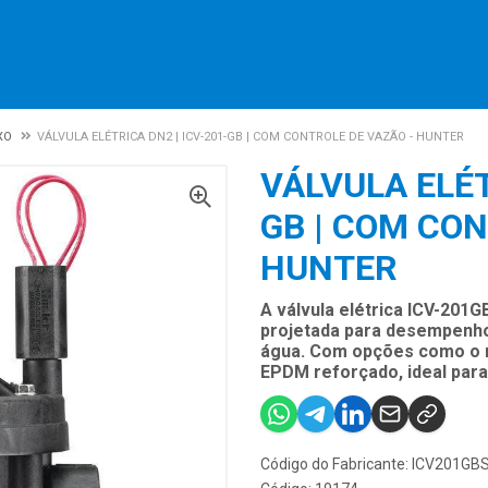
XO
VÁLVULA ELÉTRICA DN2 | ICV-201-GB | COM CONTROLE DE VAZÃO - HUNTER
VÁLVULA ELÉT
GB | COM CON
HUNTER
A válvula elétrica ICV-201G
projetada para desempenho
água. Com opções como o m
EPDM reforçado, ideal para
Código do Fabricante: ICV201GB