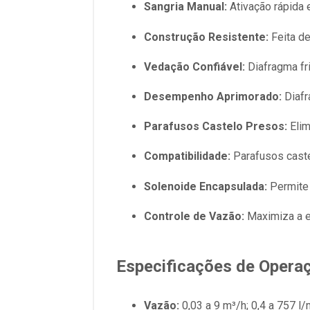
Sangria Manual:
Ativação rápida e
Construção Resistente:
Feita de
Vedação Confiável:
Diafragma f
Desempenho Aprimorado:
Diafr
Parafusos Castelo Presos:
Elim
Compatibilidade:
Parafusos caste
Solenoide Encapsulada:
Permite
Controle de Vazão:
Maximiza a ef
Especificações de Opera
Vazão:
0,03 a 9 m³/h; 0,4 a 757 l/