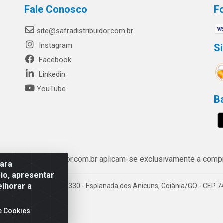
Fale Conosco
F
site@safradistribuidor.com.br
Instagram
S
Facebook
Linkedin
YouTube
B
ww.safradistribuidor.com.br aplicam-se exclusivamente a compra
para
io, apresentar
elhorar a
enida Castelo Branco, 5330 - Esplanada dos Anicuns, Goiânia/GO - CEP 
e Cookies