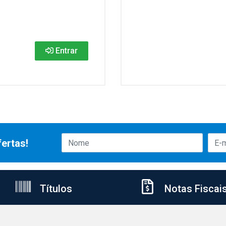
Entrar
ertas!
Títulos
Notas Fiscai