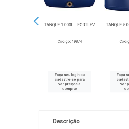
500L - FORTLEV
TANQUE 1.000L - FORTLEV
TANQUE 5.0
digo: 19807
Código: 19874
Códig
 seu login ou
Faça seu login ou
Faça se
astre-se para
cadastre-se para
cadast
er preços e
ver preços e
ver 
comprar
comprar
co
Descrição