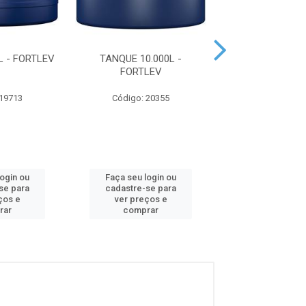
L - FORTLEV
TANQUE 10.000L -
TANQUE 500L -
FORTLEV
 19713
Código: 20355
Código: 19
login ou
Faça seu login ou
Faça seu log
se para
cadastre-se para
cadastre-se 
ços e
ver preços e
ver preços
rar
comprar
comprar