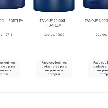
00L - FORTLEV
TANQUE 20.000L -
TANQUE 3.000
FORTLEV
o: 19715
Código: 19809
Código:
u login ou
Faça seu login ou
Faça seu 
re-se para
cadastre-se para
cadastre-
preços e
ver preços e
ver pre
mprar
comprar
comp