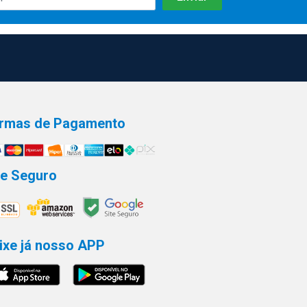
rmas de Pagamento
te Seguro
ixe já nosso APP