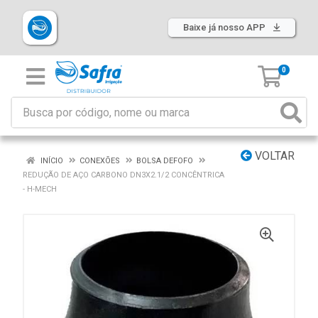
Baixe já nosso APP
0
VOLTAR
INÍCIO
CONEXÕES
BOLSA DEFOFO
REDUÇÃO DE AÇO CARBONO DN3X2.1/2 CONCÊNTRICA
- H-MECH