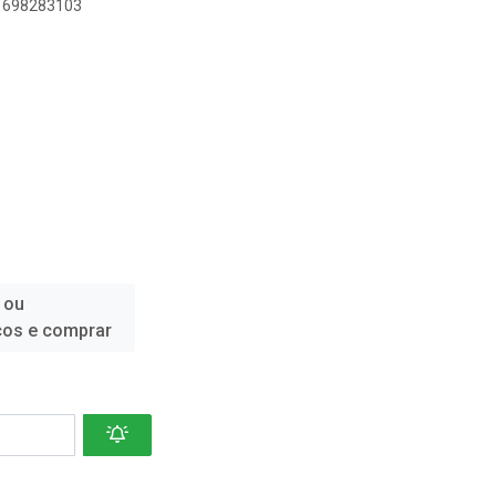
11698283103
 ou
ços e comprar