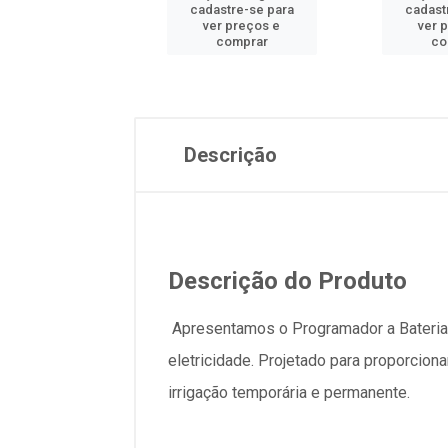
astre-se para
cadastre-se para
cadast
er preços e
ver preços e
ver 
comprar
comprar
co
Descrição
Descrição do Produto
Apresentamos o Programador a Bateria N
eletricidade. Projetado para proporciona
irrigação temporária e permanente.