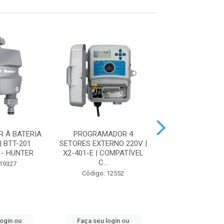
 À BATERIA
PROGRAMADOR 4
PROGRAMADOR W
| BTT-201
SETORES EXTERNO 220V |
SETORES EXTERN
- HUNTER
X2-401-E | COMPATÍVEL
PHC-1201-E - 
C...
 19327
Código: 19
Código: 12552
login ou
Faça seu login ou
Faça seu log