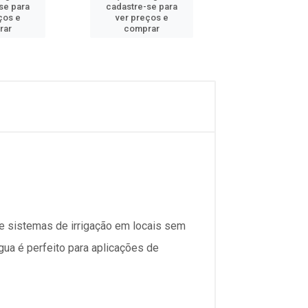
se para
cadastre-se para
cadastre-se 
ços e
ver preços e
ver preços
rar
comprar
comprar
e sistemas de irrigação em locais sem
água é perfeito para aplicações de