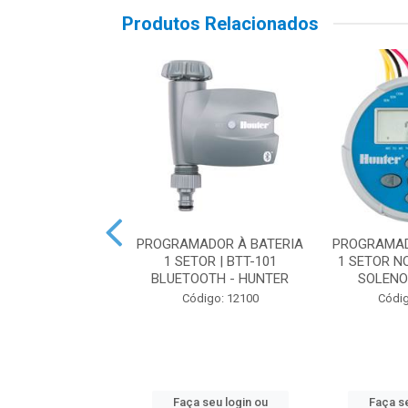
Produtos Relacionados
MADOR WI-FI 12
PROGRAMADOR À BATERIA
PROGRAMAD
 EXTERNO 220V |
1 SETOR | BTT-101
1 SETOR N
201-E - HUN...
BLUETOOTH - HUNTER
SOLENOI
digo: 19161
Código: 12100
Códig
 seu login ou
Faça seu login ou
Faça se