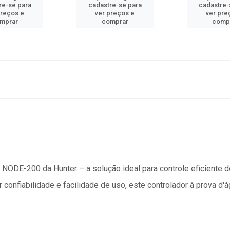
re-se para
cadastre-se para
cadastre-
preços e
ver preços e
ver pre
mprar
comprar
comp
ODE-200 da Hunter – a solução ideal para controle eficiente d
r confiabilidade e facilidade de uso, este controlador à prova d'