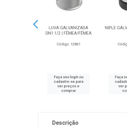
ALVANIZADO DN2
LUVA GALVANIZADA
NIPLE GAL
DN1.1/2 | FÊMEA/FÊMEA
digo: 12849
Código: 12861
Códig
 seu login ou
Faça seu login ou
Faça se
astre-se para
cadastre-se para
cadast
er preços e
ver preços e
ver 
comprar
comprar
co
Descrição