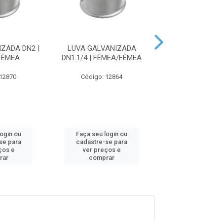
ZADA DN2 |
LUVA GALVANIZADA
NIPLE GALVANI
FÊMEA
DN1.1/4 | FÊMEA/FÊMEA
 12870
Código: 12864
Código: 12
login ou
Faça seu login ou
Faça seu log
se para
cadastre-se para
cadastre-se 
ços e
ver preços e
ver preços
rar
comprar
comprar