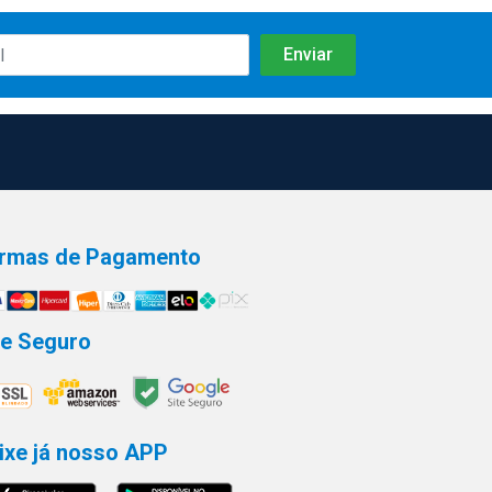
rmas de Pagamento
te Seguro
ixe já nosso APP