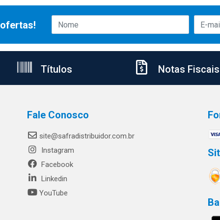
ofertas!
Títulos
Notas Fiscais
Fale Conosco
Fo
site@safradistribuidor.com.br
Instagram
Si
Facebook
Linkedin
YouTube
Ba