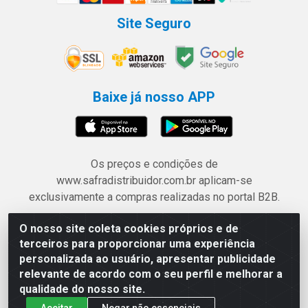
Site Seguro
Baixe já nosso APP
Os preços e condições de
www.safradistribuidor.com.br aplicam-se
exclusivamente a compras realizadas no portal B2B.
O nosso site coleta cookies próprios e de
Safra Agrícola e Pecuária LTDA - Avenida Castelo
terceiros para proporcionar uma experiência
Branco, 5330 - Esplanada dos Anicuns, Goiânia/GO -
personalizada ao usuário, apresentar publicidade
CEP 74.433-205 - CNPJ 06.315.490/0001-00
relevante de acordo com o seu perfil e melhorar a
qualidade do nosso site.
Aceitar
Negar não essenciais