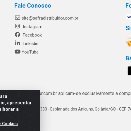
Fale Conosco
F
site@safradistribuidor.com.br
Instagram
S
Facebook
Linkedin
YouTube
B
ww.safradistribuidor.com.br aplicam-se exclusivamente a compra
para
io, apresentar
elhorar a
enida Castelo Branco, 5330 - Esplanada dos Anicuns, Goiânia/GO - CEP 
e Cookies