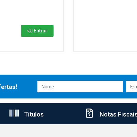
Entrar
ertas!
Títulos
Notas Fiscai