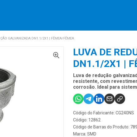
ÇÃO GALVANIZADA DN1.1/2X1 | FÊMEA/FÊMEA
LUVA DE RED
DN1.1/2X1 | 
Luva de redução galvanizad
resistente, com revestimen
corrosão. Ideal para sistema
Código do Fabricante: CG240NS
Código: 12862
Código de Barras do Produto: 7
Marca:
SMD