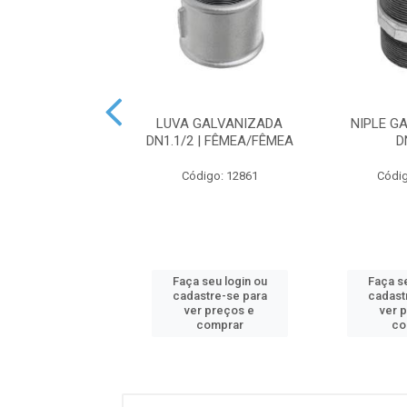
 GALVANIZADA
LUVA GALVANIZADA
NIPLE G
 | FÊMEA/FÊMEA
DN1.1/2 | FÊMEA/FÊMEA
D
digo: 12864
Código: 12861
Códig
 seu login ou
Faça seu login ou
Faça se
astre-se para
cadastre-se para
cadast
er preços e
ver preços e
ver 
comprar
comprar
co