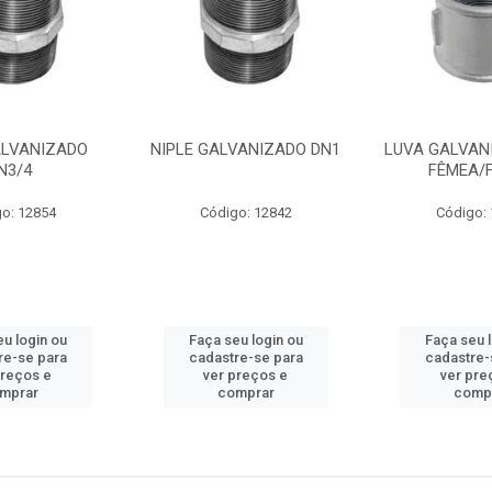
ALVANIZADO
NIPLE GALVANIZADO DN1
LUVA GALVANI
N3/4
FÊMEA/
o: 12854
Código: 12842
Código:
u login ou
Faça seu login ou
Faça seu 
re-se para
cadastre-se para
cadastre-
preços e
ver preços e
ver pre
mprar
comprar
comp