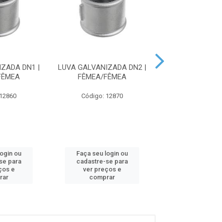
ZADA DN1 |
LUVA GALVANIZADA DN2 |
LUVA GALVAN
FÊMEA
FÊMEA/FÊMEA
DN1.1/4 | FÊM
 12860
Código: 12870
Código: 12
login ou
Faça seu login ou
Faça seu log
se para
cadastre-se para
cadastre-se 
ços e
ver preços e
ver preços
rar
comprar
comprar