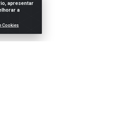
io, apresentar
elhorar a
e Cookies
ertas!