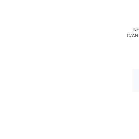
NE
C/ANT