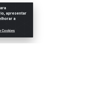
para
io, apresentar
elhorar a
e Cookies
ertas!