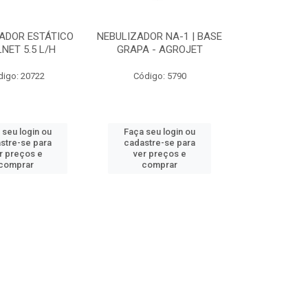
ADOR ESTÁTICO
NEBULIZADOR NA-1 | BASE
NET 5.5 L/H
GRAPA - AGROJET
digo: 20722
Código: 5790
 seu login ou
Faça seu login ou
stre-se para
cadastre-se para
r preços e
ver preços e
comprar
comprar