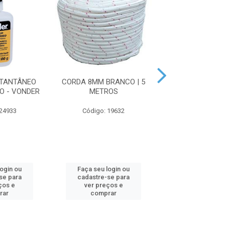
STANTÂNEO
CORDA 8MM BRANCO | 5
CORDA 6MM BRA
O - VONDER
METROS
METRO
 24933
Código: 19632
Código: 19
login ou
Faça seu login ou
Faça seu log
se para
cadastre-se para
cadastre-se 
ços e
ver preços e
ver preços
rar
comprar
comprar