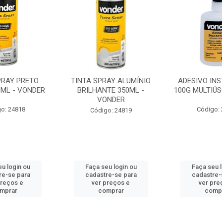
PRAY PRETO
TINTA SPRAY ALUMÍNIO
ADESIVO IN
0ML - VONDER
BRILHANTE 350ML -
100G MULTIÚS
VONDER
o: 24818
Código:
Código: 24819
u login ou
Faça seu login ou
Faça seu 
re-se para
cadastre-se para
cadastre-
preços e
ver preços e
ver pre
mprar
comprar
comp