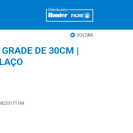
VOLTAR
 GRADE DE 30CM |
ILAÇO
898233171184