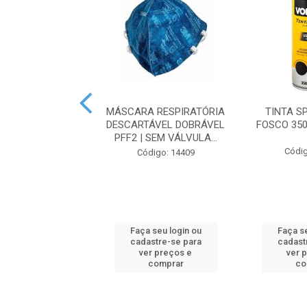
6MM BRANCO | 5
MÁSCARA RESPIRATÓRIA
TINTA S
METROS
DESCARTÁVEL DOBRÁVEL
FOSCO 35
PFF2 | SEM VÁLVULA...
digo: 19631
Códig
Código: 14409
 seu login ou
Faça seu login ou
Faça se
astre-se para
cadastre-se para
cadast
er preços e
ver preços e
ver 
comprar
comprar
co