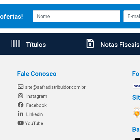
ofertas!
Títulos
Notas Fiscais
Fale Conosco
Fo
site@safradistribuidor.com.br
Instagram
Si
Facebook
Linkedin
YouTube
Ba