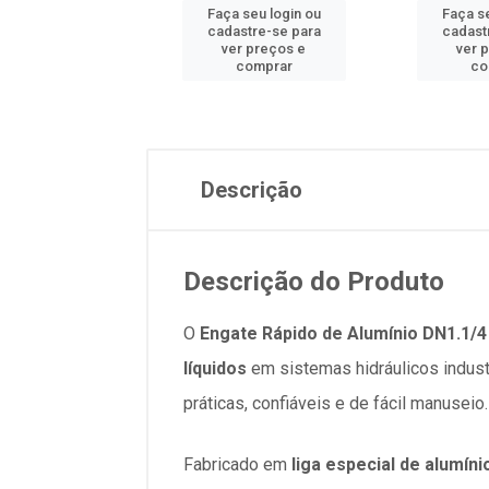
 seu login ou
Faça seu login ou
Faça se
astre-se para
cadastre-se para
cadast
er preços e
ver preços e
ver 
comprar
comprar
co
Descrição
Descrição do Produto
O
Engate Rápido de Alumínio DN1.1/4
líquidos
em sistemas hidráulicos industr
práticas, confiáveis e de fácil manuseio.
Fabricado em
liga especial de alumíni