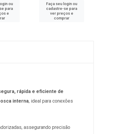
login ou
Faça seu login ou
Faça seu log
se para
cadastre-se para
cadastre-se 
ços e
ver preços e
ver preços
rar
comprar
comprar
egura, rápida e eficiente de
osca interna
, ideal para conexões
adorizadas, assegurando precisão