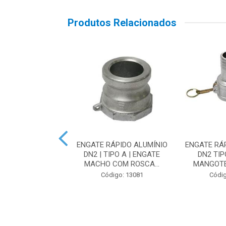
Produtos Relacionados
RÁPIDO ALUMÍNIO
ENGATE RÁPIDO ALUMÍNIO
ENGATE RÁ
PO E | MANGOTE |
DN2 | TIPO A | ENGATE
DN2 TIPO
TE MACHO...
MACHO COM ROSCA...
MANGOTE 
digo: 13114
Código: 13081
Códig