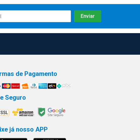
rmas de Pagamento
te Seguro
ixe já nosso APP