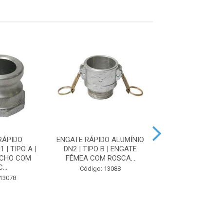
RÁPIDO
ENGATE RÁPIDO ALUMÍNIO
ENGATE RÁPIDO 
 | TIPO A |
DN2 | TIPO B | ENGATE
DN3 | TIPO E | 
ACHO COM
FÊMEA COM ROSCA...
ENGATE MAC
...
Código: 13088
Código: 13
 13078