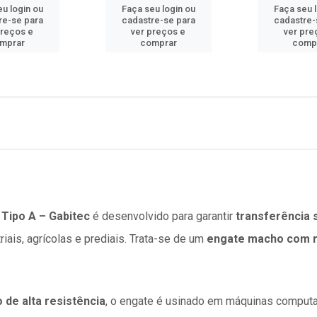
u login ou
Faça seu login ou
Faça seu 
re-se para
cadastre-se para
cadastre-
preços e
ver preços e
ver pre
mprar
comprar
comp
 Tipo A – Gabitec
é desenvolvido para garantir
transferência s
iais, agrícolas e prediais. Trata-se de um
engate macho com r
o de alta resistência
, o engate é usinado em máquinas comput