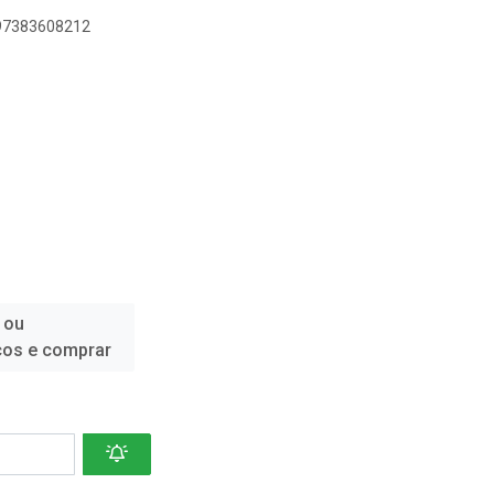
897383608212
 ou
ços e comprar