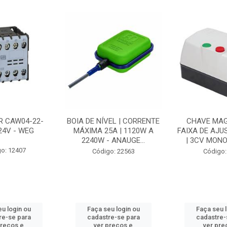
R CAW04-22-
BOIA DE NÍVEL | CORRENTE
CHAVE MAG
24V - WEG
MÁXIMA 25A | 1120W A
FAIXA DE AJUS
2240W - ANAUGE...
| 3CV MONOF
o: 12407
Código: 22563
Código:
u login ou
Faça seu login ou
Faça seu 
re-se para
cadastre-se para
cadastre-
preços e
ver preços e
ver pre