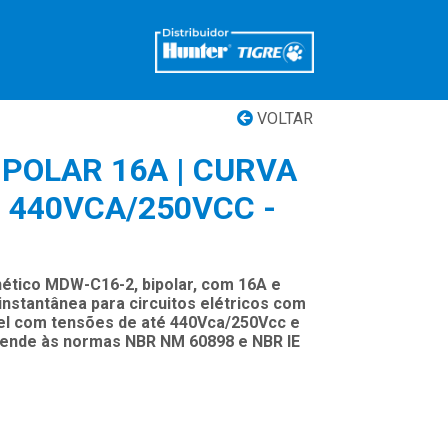
VOLTAR
IPOLAR 16A | CURVA
| 440VCA/250VCC -
ético MDW-C16-2, bipolar, com 16A e
instantânea para circuitos elétricos com
vel com tensões de até 440Vca/250Vcc e
atende às normas NBR NM 60898 e NBR IE