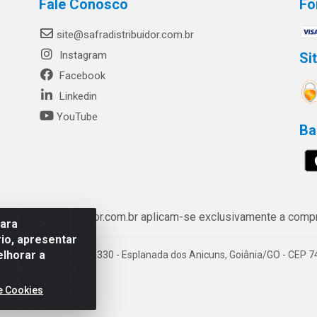
Fale Conosco
Fo
site@safradistribuidor.com.br
Instagram
Si
Facebook
Linkedin
YouTube
Ba
ww.safradistribuidor.com.br aplicam-se exclusivamente a compra
para
io, apresentar
elhorar a
enida Castelo Branco, 5330 - Esplanada dos Anicuns, Goiânia/GO - CEP 
e Cookies