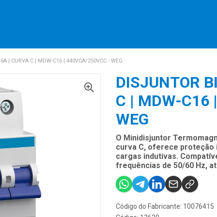
A | CURVA C | MDW-C16 | 440VCA/250VCC - WEG
DISJUNTOR B
C | MDW-C16 
WEG
O Minidisjuntor Termomagn
curva C, oferece proteção 
cargas indutivas. Compatí
frequências de 50/60 Hz, 
Código do Fabricante: 10076415