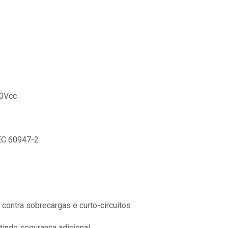
50Vcc
EC 60947-2
 contra sobrecargas e curto-circuitos
tindo segurança adicional