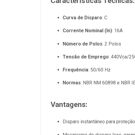
Características Técnicas:
Curva de Disparo
: C
Corrente Nominal (In)
: 16A
Número de Polos
: 2 Polos
Tensão de Emprego
: 440Vca/2
Frequência
: 50/60 Hz
Normas
: NBR NM 60898 e NBR I
Vantagens:
Disparo instantâneo para proteção
Mecanismo de disparo livre, garan