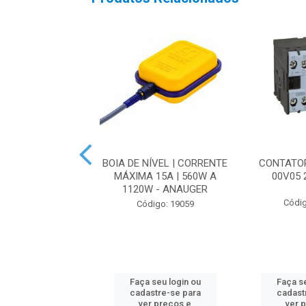
TOR MONOPOLAR
BOIA DE NÍVEL | CORRENTE
CONTATO
URVA C | MDWP-
MÁXIMA 15A | 560W A
00V05 
 400VCA - WEG
1120W - ANAUGER
Códig
digo: 21891
Código: 19059
 seu login ou
Faça seu login ou
Faça se
astre-se para
cadastre-se para
cadast
er preços e
ver preços e
ver 