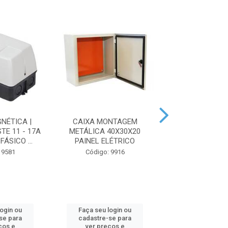
NÉTICA |
CAIXA MONTAGEM
DISJUNTOR MO
TE 11 - 17A
METÁLICA 40X30X20
16A | CURVA C
ÁSICO ...
PAINEL ELÉTRICO
C16 | 400VCA
 9581
Código: 9916
Código: 21
login ou
Faça seu login ou
Faça seu log
se para
cadastre-se para
cadastre-se 
ços e
ver preços e
ver preços