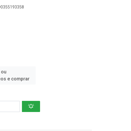
890355193358
 ou
ços e comprar