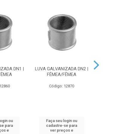
ZADA DN1 |
LUVA GALVANIZADA DN2 |
LUVA GALVAN
FÊMEA
FÊMEA/FÊMEA
DN1.1/4 | FÊM
 12860
Código: 12870
Código: 12
login ou
Faça seu login ou
Faça seu log
se para
cadastre-se para
cadastre-se 
ços e
ver preços e
ver preços