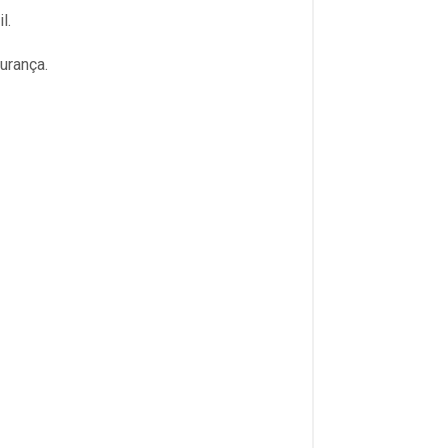
l.
urança.