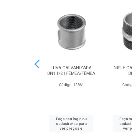
 GALVANIZADA
LUVA GALVANIZADA
NIPLE G
 | FÊMEA/FÊMEA
DN1.1/2 | FÊMEA/FÊMEA
D
digo: 12864
Código: 12861
Códig
 seu login ou
Faça seu login ou
Faça se
astre-se para
cadastre-se para
cadast
er preços e
ver preços e
ver 