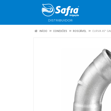
INÍCIO
CONEXÕES
ROSCÁVEL
CURVA 45° GA