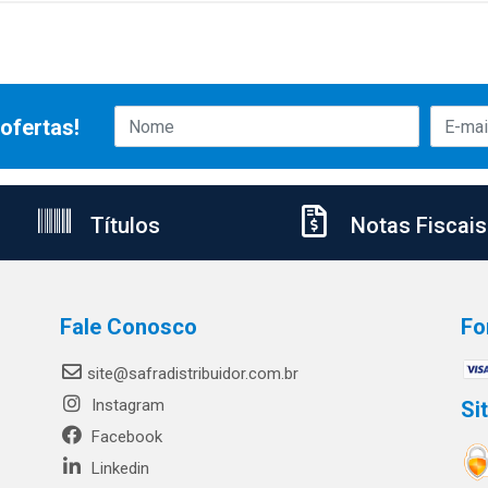
ofertas!
Títulos
Notas Fiscais
Fale Conosco
Fo
site@safradistribuidor.com.br
Instagram
Si
Facebook
Linkedin