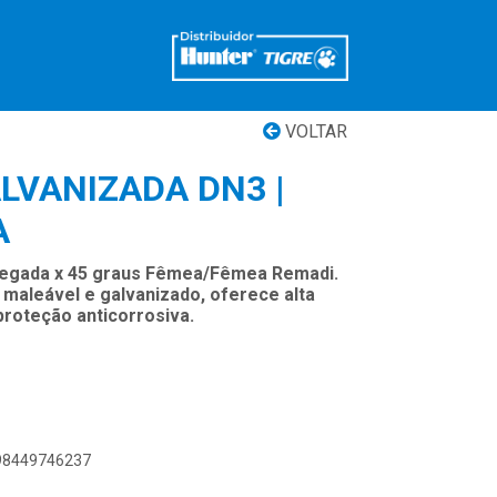
VOLTAR
LVANIZADA DN3 |
A
olegada x 45 graus Fêmea/Fêmea Remadi.
 maleável e galvanizado, oferece alta
 proteção anticorrosiva.
898449746237