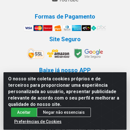
Formas de Pagamento
Site Seguro
Baixe já nosso APP
O nosso site coleta cookies próprios e de
terceiros para proporcionar uma experiência
personalizada ao usuário, apresentar publicidade
relevante de acordo com o seu perfil e melhorar a
Os preços e condições de
qualidade do nosso site.
www.safradistribuidor.com.br aplicam-se
exclusivamente a compras realizadas no portal B2B.
Aceitar
Negar não essenciais
Preferências de Cookies
Safra Agrícola e Pecuária LTDA - Avenida Castelo