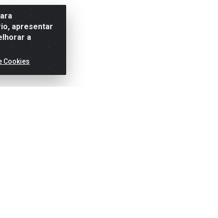
para
io, apresentar
elhorar a
e Cookies
ertas!