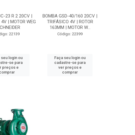
C-23 R 2 20CV |
BOMBA GSD-40/160 20CV |
 4V | MOTOR WEG
TRIFÁSICO 4V | ROTOR
SCHNEIDER
163MM | MOTOR W...
digo: 22139
Código: 22399
 seu login ou
Faça seu login ou
stre-se para
cadastre-se para
r preços e
ver preços e
comprar
comprar