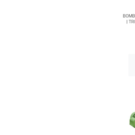
BOMBA
| T