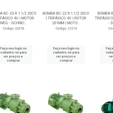
 BC-23 R 1.1/2 20CV
BOMBA BC-22 R 1.1/2 20CV
BOMBA B
RIFÁSICO 4V | MOTOR
| TRIFÁSICO 4V | ROTOR
TRIFÁSICO
WEG - SCHNEI...
201MM | MOTO...
- 
Código: 22276
Código: 21214
Có
Faça seu login ou
Faça seu login ou
Faça
cadastre-se para
cadastre-se para
cada
ver preços e
ver preços e
ve
comprar
comprar