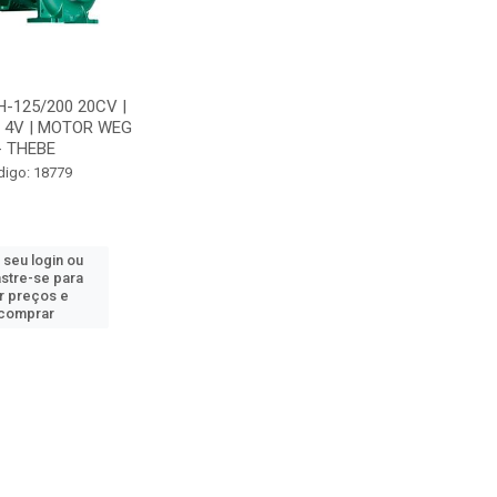
-125/200 20CV |
 4V | MOTOR WEG
- THEBE
digo: 18779
 seu login ou
stre-se para
r preços e
comprar