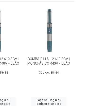
2 610 8CV |
BOMBA R11A-12 610 8CV |
BOMBA R11A-12 
40V - LEÃO
MONOFÁSICO 440V - LEÃO
MONOFÁSICO 440
 18414
Código: 18414
Código: 18
login ou
Faça seu login ou
Faça seu log
se para
cadastre-se para
cadastre-se 