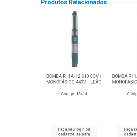
Produtos Relacionados
1A-12 610 8CV |
BOMBA R11A-12 610 8CV |
BOMBA R11A
ICO 440V - LEÃO
MONOFÁSICO 440V - LEÃO
MONOFÁSIC
digo: 18414
Código: 18414
Códig
 seu login ou
Faça seu login ou
Faça se
astre-se para
cadastre-se para
cadast