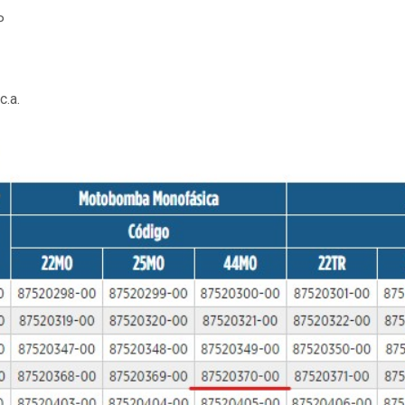
P
c.a.