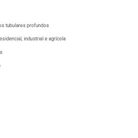
os tubulares profundos
idencial, industrial e agrícola
as
o