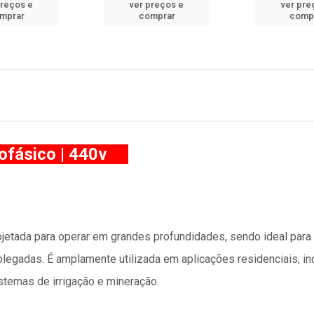
preços e
ver preços e
ver pre
mprar
comprar
comp
ofásico | 440v
tada para operar em grandes profundidades, sendo ideal para
egadas. É amplamente utilizada em aplicações residenciais, indu
stemas de irrigação e mineração.