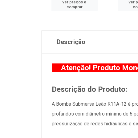
er preços e
ver preços e
ver 
comprar
comprar
co
Descrição
Atenção! Produto Mon
Descrição do Produto:
A Bomba Submersa Leão R11A-12 é proje
profundos com diâmetro mínimo de 6 pol
pressurização de redes hidráulicas e si