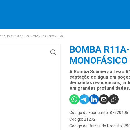
1A-12 600 8CV | MONOFÁSICO 440V - LEÃO
BOMBA R11A-1
MONOFÁSICO 
A Bomba Submersa Leão R11
captação de água em poços
demandas residenciais, indu
em grandes profundidades.
Código do Fabricante: 87520405
Código: 21272
Código de Barras do Produto: 7