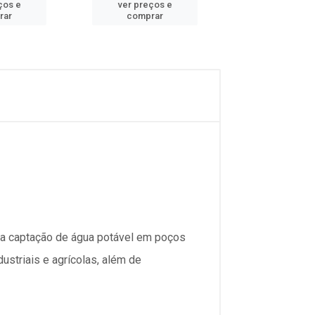
ços e
ver preços e
ver preços
rar
comprar
comprar
 a captação de água potável em poços
striais e agrícolas, além de