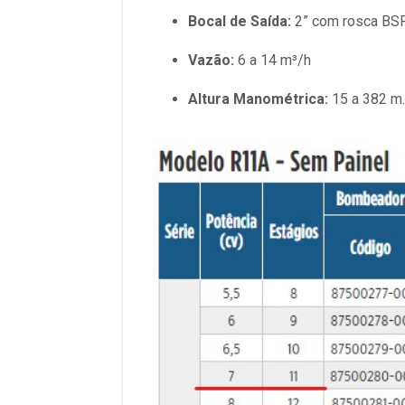
Bocal de Saída:
2” com rosca BS
Vazão:
6 a 14 m³/h
Altura Manométrica:
15 a 382 m.