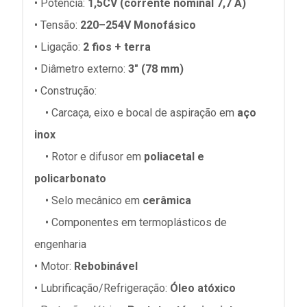
• Potência:
1,5CV
(corrente nominal 7,7 A)
• Tensão:
220–254V Monofásico
• Ligação:
2 fios + terra
• Diâmetro externo:
3" (78 mm)
• Construção:
• Carcaça, eixo e bocal de aspiração em
aço
inox
• Rotor e difusor em
poliacetal e
policarbonato
• Selo mecânico em
cerâmica
• Componentes em termoplásticos de
engenharia
• Motor:
Rebobinável
• Lubrificação/Refrigeração:
Óleo atóxico