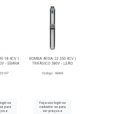
I-18 4CV |
BOMBA 4R5IA-22 350 4CV |
MOTOR SUBMERS
0V - EBARA
TRIFÁSICO 380V - LEÃO
350 4CV | TRIFÁ
- LEÃO
 23147
Código: 18469
Código: 18
login ou
Faça seu login ou
Faça seu log
se para
cadastre-se para
cadastre-se 
ços e
ver preços e
ver preços