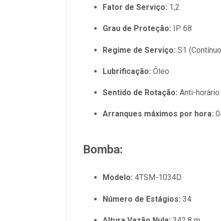
Fator de Serviço:
1,2
Grau de Proteção:
IP 68
Regime de Serviço:
S1 (Contínuo
Lubrificação:
Óleo
Sentido de Rotação:
Anti-horário
Arranques máximos por hora:
0
Bomba:
Modelo:
4TSM-1034D
Número de Estágios:
34
Altura Vazão Nula:
342,8 m