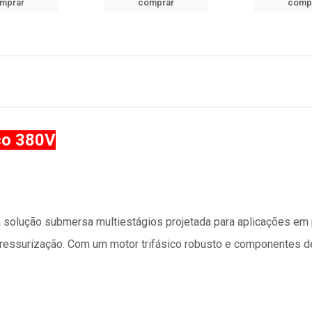
mprar
comprar
comp
co 380V
solução submersa multiestágios projetada para aplicações em 
 pressurização. Com um motor trifásico robusto e componentes de