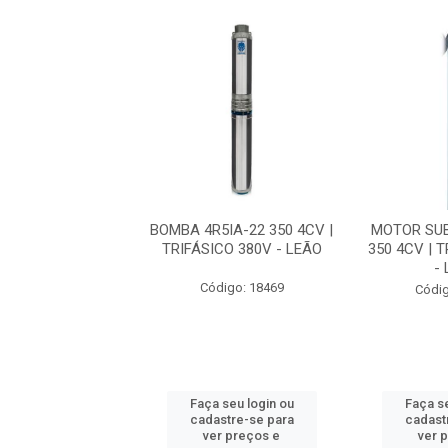
BPS9I-18 4CV |
BOMBA 4R5IA-22 350 4CV |
MOTOR SU
CO 380V - EBARA
TRIFÁSICO 380V - LEÃO
350 4CV | 
-
digo: 23147
Código: 18469
Códig
 seu login ou
Faça seu login ou
Faça se
astre-se para
cadastre-se para
cadast
er preços e
ver preços e
ver 