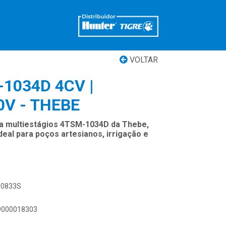
VOLTAR
1034D 4CV |
0V - THEBE
a multiestágios 4TSM-1034D da Thebe,
ideal para poços artesianos, irrigação e
790833S
89000018303