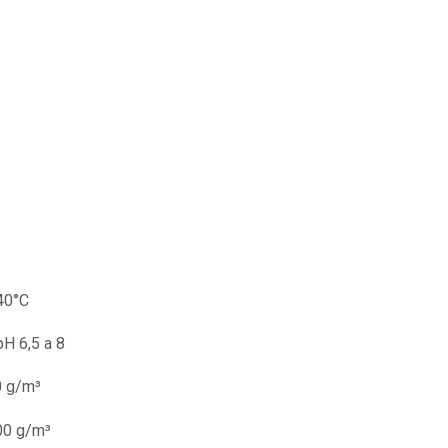
40°C
H 6,5 a 8
 g/m³
0 g/m³