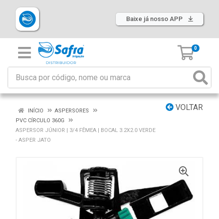
Baixe já nosso APP
0
VOLTAR
INÍCIO
ASPERSORES
PVC CÍRCULO 360G
ASPERSOR JÚNIOR | 3/4 FÊMEA | BOCAL 3.2X2.0 VERDE
- ASPER JATO