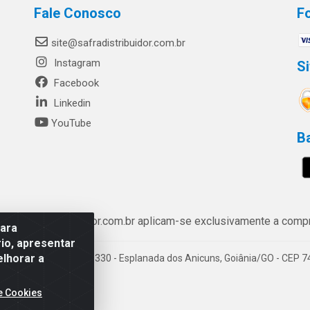
Fale Conosco
F
site@safradistribuidor.com.br
Instagram
S
Facebook
Linkedin
YouTube
B
ww.safradistribuidor.com.br aplicam-se exclusivamente a compra
para
io, apresentar
elhorar a
enida Castelo Branco, 5330 - Esplanada dos Anicuns, Goiânia/GO - CEP 
e Cookies