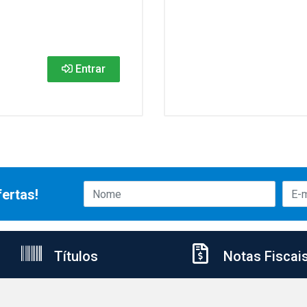
Entrar
ertas!
Títulos
Notas Fiscai