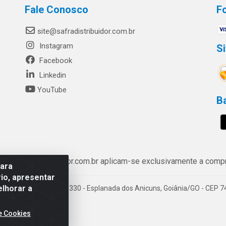
Fale Conosco
F
site@safradistribuidor.com.br
Instagram
S
Facebook
Linkedin
YouTube
B
ww.safradistribuidor.com.br aplicam-se exclusivamente a compra
para
io, apresentar
elhorar a
enida Castelo Branco, 5330 - Esplanada dos Anicuns, Goiânia/GO - CEP 
e Cookies