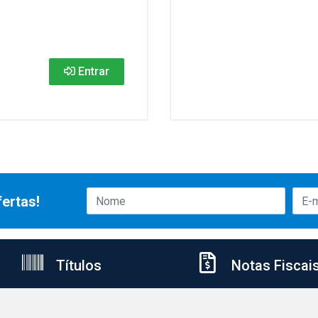
Entrar
ertas!
Títulos
Notas Fiscai