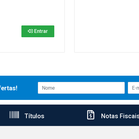
Entrar
ertas!
Títulos
Notas Fiscai