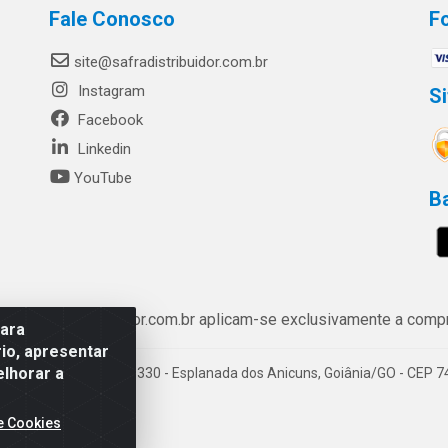
Fale Conosco
F
site@safradistribuidor.com.br
Instagram
S
Facebook
Linkedin
YouTube
B
ww.safradistribuidor.com.br aplicam-se exclusivamente a compra
para
io, apresentar
elhorar a
enida Castelo Branco, 5330 - Esplanada dos Anicuns, Goiânia/GO - CEP 
e Cookies