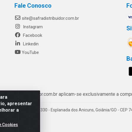
Fale Conosco
F
site@safradistribuidor.com.br
Instagram
S
Facebook
Linkedin
YouTube
B
ww.safradistribuidor.com.br aplicam-se exclusivamente a compra
para
io, apresentar
elhorar a
enida Castelo Branco, 5330 - Esplanada dos Anicuns, Goiânia/GO - CEP 
e Cookies