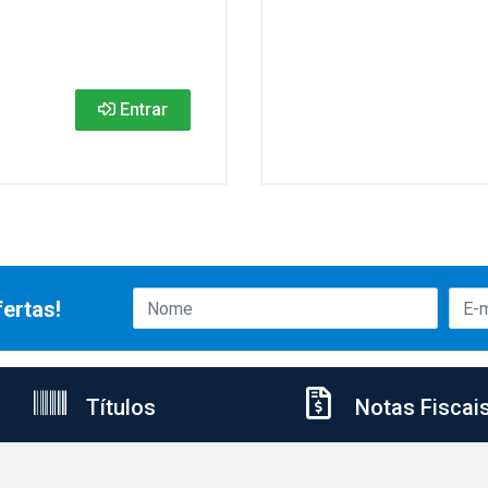
Entrar
ertas!
Títulos
Notas Fiscai